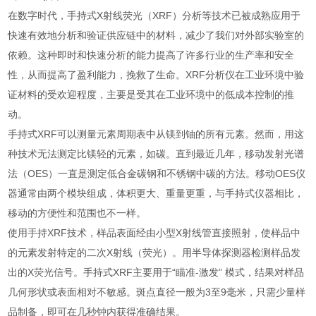
在数字时代，手持式X射线荧光（XRF）分析等技术已被成熟应用于
快速有效地分析和验证供应链中的材料，减少了我们对外部实验室的
依赖。这种即时和快速分析的能力提高了许多行业的生产率和安全
性，从而提高了盈利能力，挽救了生命。XRF分析仪在工业环境中验
证材料的受欢迎程度，主要是受其在工业环境中的低成本控制的推
动。
手持式XRF可以测量元素周期表中从镁到铀的所有元素。然而，用这
种技术无法测定比镁轻的元素，如碳。直到最近几年，移动发射光谱
法（OES）一直是测定低合金碳钢和不锈钢中碳的方法。移动OES仪
器通常由两个模块组成，体积更大、重量更重，与手持式仪器相比，
移动的方便性和范围也不一样。
使用手持XRF技术，样品表面经由小型X射线管直接照射，使样品中
的元素发射特定的二次X射线（荧光）。用半导体探测器检测样品发
出的X荧光信号。手持式XRF主要用于“瞄准-激发” 模式，结果对样品
几何形状或表面相对不敏感。斑点直径一般为3至9毫米，只需少量样
品制备，即可在几秒钟内获得准确结果。