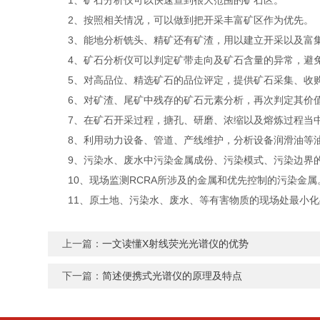
1、矿石分析仪可以快速查到很大范围的矿石区。
2、按照相关情况，可以做到把开采丰富矿区作为优先。
3、能地分析铣头、精矿还有矿渣，用以建立开采以及富
4、矿石分析仪可以判定矿带走向及矿石含量的异常，避
5、对高品位、精选矿石的品位评定，提供矿石采集、收
6、对矿渣、尾矿中残存的矿石元素分析，再次判定其价
7、在矿石开采过程，搪孔、研磨、浓缩以及熔炼过程当中
8、利用动力设备、管道、产线维护，分析设备润滑油等油
9、污染水、废水中污染金属成份、污染模式、污染边界
10、现场监测RCRA所涉及的金属和优先控制的污染金属
11、原土地、污染水、废水、等有害物质的现场处最小化
上一篇：
一文读懂X射线荧光光谱仪的优势
下一篇：
简述便携式光谱仪的原理及特点