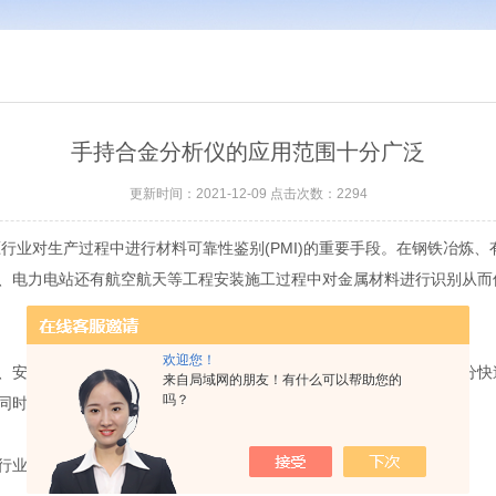
手持合金分析仪的应用范围十分广泛
更新时间：2021-12-09 点击次数：2294
行业对生产过程中进行材料可靠性鉴别(PMI)的重要手段。在钢铁冶炼
、电力电站还有航空航天等工程安装施工过程中对金属材料进行识别从而
欢迎您！
安全防范以及事故调查等现场应用情景当中，合金号鉴别、金属成分快
来自局域网的朋友！有什么可以帮助您的
吗？
同时客户可以按照自身的需求，打造专属个性化分析系统。
行业中的用途有哪些？接下来就跟着小编一起来看下吧：