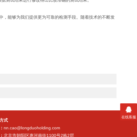
据测试结果进行修改得出比较准确的测试结果。
中，能够为我们提供更为可靠的检测手段。随着技术的不断发
在线客服
方式
：
nn.cao@longduoholding.com
：
北京市朝阳区惠河南街1100号2栋2层