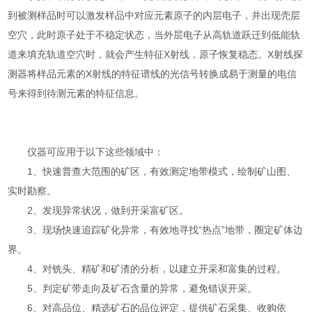
到被测样品时可以激发样品中对应元素原子的内层电子，并出现壳层
空穴，此时原子处于不稳定状态，当外层电子从高轨道跃迁到低能轨
道来填充轨道空穴时，就会产生特征X射线，原子恢复稳态。X射线探
测器将样品元素的X射线的特征谱线的光信号转换成易于测量的电信
号来得到待测元素的特征信息。
仪器可应用于以下这些领域中：
1、快速普查大范围的矿区，有效测定地带模式，绘制矿山图、
实时勘察。
2、发现异常状况，做到开采富矿区。
3、现场快速追踪矿化异常，有效地寻找“热点”地带，圈定矿体边
界。
4、对铣头、精矿和矿渣的分析，以建立开采和富集的过程。
5、判定矿带走向及矿石含量的异常，避免错误开采。
6、对高品位、精选矿石的品位评定，提供矿石采集、收购依