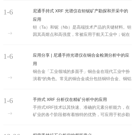
1-6
尼通手持式 XRF 光谱仪在钽铌矿产勘探和开采中的
应用
钽（Ta）和铌（Nb）是高端技术产品的关键材料。钽
因其高熔点和高强度，常被应用于航天工业中；铌在
钢铁工业、超级合金和超导体中都有着广泛的应用。
随着全球需求日益增长，钽和铌也成为紧俏的稀有金
1-6
应用分享 | 尼通手持光谱仪在铜合金检测分析中的应
属。常见钽铌矿包括钽铁矿（FeMn）Ta2O6、铌铁
矿（FeMn）Nb2O6等。钽铁矿通常与铌铁矿共生，
用
这种矿被称为钽铌铁矿。手持式XRF光谱仪的优势手
铜合金「工业领域的多面手」铜合金在现代工业中扮
持式XRF光谱仪可以现场快速检测矿石中几十种元素
演着*的角色。常见的铜合金成分包括铜锌合金、铜铝
的含量，可以分析元素周期表中从镁（Mg）到铀
合金、铜镍合金、银铜合金等，它们共同的特性就是
（U）的大部分元素，广泛应用于矿产行业从初步勘
都具有出色的导电性、导热性、耐腐蚀性等。「常见
1-6
探...
手持式 XRF 分析仪在精矿分析中的应用
铜合金的分类和优势」黄铜（铜锌合金）：具有更好
手持式XRF技术以其快速、准确的元素分析能力，在
的强度和可塑性，耐腐蚀性强，广泛应用于热交换
矿业的各个阶段都有着独特的优势，可应用于初步勘
器、电容器、阀门、管道配件等领域。青铜（包括锡
探、开采、矿石品位控制，乃至环境评估。尼通
青铜、铝青铜等）：具有良好的耐腐蚀性，尤其是耐
（Niton）手持式XRF分析仪因其出色的检出限
海水腐蚀性能，常用于舰船和海洋工程中的关键部