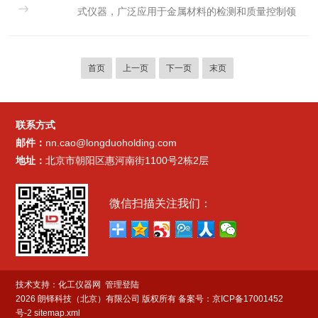
（XRF）技术工作。其基本原理是通过仪器发射高能
式仪器，广泛应用于金属材料的检测和质量控制领
X射线，照射到金属样品表面，样品中的元素在吸收X
域。对于这种高精度的仪器来说，校准是非常重要
射线后会激发并释放出特定波长的二次X射线。这些
的，可以确保仪器的准确性和可靠性，从而提高测试
二次X射线的能量和波长与...
结果的准确性和可信度。首先，校准是保证手持合金
首页
上一页
下一页
末页
分析仪准确性的关键步骤。随着使用时间的增长以及
环境的变化，仪器的性能可能会发生偏差，导致测试
结果不准确。通过定期校准，可以及时发现并纠正这
联系方式
些偏差，确保仪器的准确性和稳定性。其次，校准还
邮件：
nn.cao@longduoholding.com
可以提高仪器的可靠性。在实际使用中，仪器可能会
地址：
北京市朝阳区惠河南街1100号2栋2层
受到外界因素的影响，如温...
微信扫描关注我们：
技术支持：
化工仪器网
管理登陆
2026 朗铎科技（北京）有限公司 版权所有
备案号：京ICP备17001452
号-2
sitemap.xml