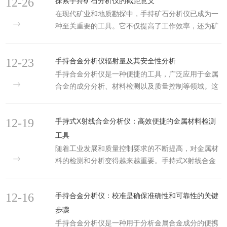
12-26
探索手持矿石分析仪的截距意义
（LOD）和元素测量范围（从镁Mg到铀U），在全球
件，如螺旋桨、尾轴、舵和螺旋浆的锥形螺栓等。白
在现代矿业和地质勘探中，手持矿石分析仪已成为一
矿业中得到了广泛应用。尼通手持式XRF分析仪不仅
铜（铜镍合金）：具有良...
种至关重要的工具。它不仅提高了工作效率，还为矿
提高了数据采集效率，更确保了结果的准确性。应用
物分析提供了快速准确的解决方案。在使用这些仪器
实例我们使用尼通XL3tGOLDD+分析仪，对辉钼矿
时，一个重要的概念便是“截距”。那么，截距在手持
（MoS₂）精矿样本进行了分析。精矿的钼含量范围
12-23
手持合金分析仪辐射量及其安全性分析
矿石分析仪中的意义究竟是什么呢？1.手持矿石分析
为25%至65%。下图展示了使用尼通手持式XRF分
手持合金分析仪是一种便捷的工具，广泛应用于金属
仪的基本原理首先，我们需要了解它的工作原理。这
析...
合金的成分分析、材料检测以及质量控制等领域。这
些仪器主要通过X射线荧光光谱（XRF）技术来分析
种分析仪通常采用X射线荧光（XRF）技术，通过对
矿石成分。具体来说，XRF分析仪利用X射线照射样
样品发射的X射线进行分析，快速提供元素的种类和
品，激发样品中的元素释放荧光。通过检测这些荧
12-19
手持式X射线合金分析仪：高效便捷的金属材料检测
含量信息。然而，许多人对其辐射量和安全性存在疑
光，分析仪能够确定样品中各元素的类型和含量。在
虑，尤其是在长时间使用和频繁接触的情况下。本文
建立元素浓度与...
工具
将讨论它的辐射量以及相关的安全性考虑。一、工作
随着工业发展和质量控制要求的不断提高，对金属材
原理手持合金分析仪主要基于X射线荧光技术工作。
料的检测和分析变得越来越重要。手持式X射线合金
分析仪通过发射高能X射线束照射到金属表面，样品
分析仪作为一种高效、便捷的分析工具，已广泛应用
中的元素受到激发后发射出特定的荧光X射线。根据
于金属冶炼、废料回收、矿产勘探及质量检验等领
12-16
这些荧光X射线的波...
手持合金分析仪：校准是确保准确性和可靠性的关键
域。它凭借其快速、非破坏性、无需样品制备的特
点，成为了现代金属合金分析中的重要工具。一、工
步骤
作原理手持式X射线合金分析仪基于X射线荧光
手持合金分析仪是一种用于分析金属合金成分的便携